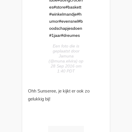
es#store#baskett
#winkelmandje#h
umor#evensnel#b
oodschapjesdoen
#1jaar#dreumes
Een foto die is
geplaatst door
Jamuna
(@muna.elvira) op
28 Sep 2016 om
1:40 PDT
Ohh Sunseree, je kijkt er ook zo
gelukkig bij!