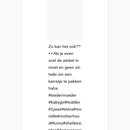
Zo kan het ook??
• • Als je even
snel de winkel in
moet en geen zin
hebt om een
karretje te pakken
haha
#loedermoeder
#babygirl#toddler
#1year#elvira#mo
mlife#motherhoo
d#funny#shelikesi
tdoe#doingcroceri