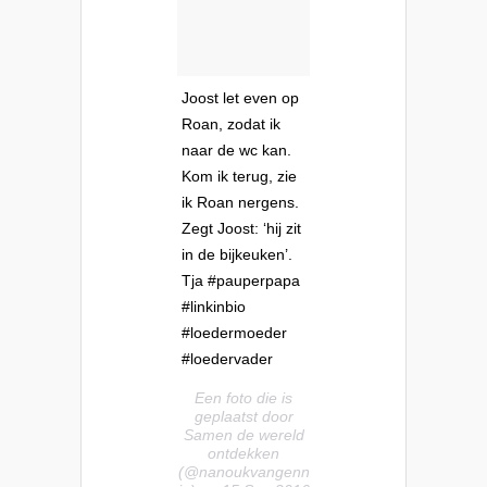
Joost let even op
Roan, zodat ik
naar de wc kan.
Kom ik terug, zie
ik Roan nergens.
Zegt Joost: ‘hij zit
in de bijkeuken’.
Tja #pauperpapa
#linkinbio
#loedermoeder
#loedervader
Een foto die is
geplaatst door
Samen de wereld
ontdekken
(@nanoukvangenn