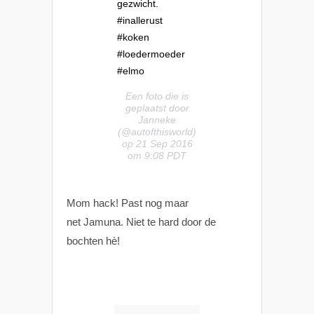
gezwicht.
#inallerust
#koken
#loedermoeder
#elmo
Een foto die is
geplaatst door
Janneke
(@autofthisworld)
op 21 Sep 2016
om 9:08 PDT
Mom hack! Past nog maar
net Jamuna. Niet te hard door de
bochten hè!