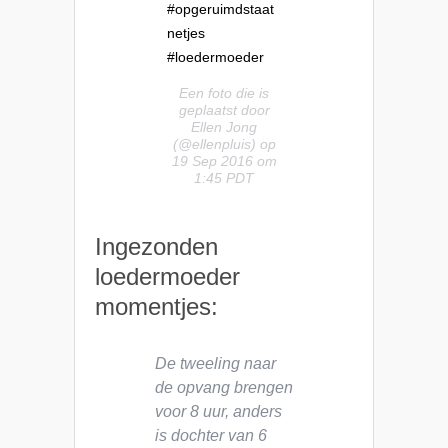
#opgeruimdstaat
netjes
#loedermoeder
Een foto die is
geplaatst door
Ellen Jong
(@ellenpluis) op
19 Sep 2016 om
1:45 PDT
Ingezonden
loedermoeder
momentjes:
De tweeling naar
de opvang brengen
voor 8 uur, anders
is dochter van 6