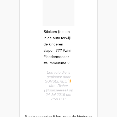
Stiekem ijs eten
in de auto terwijl
de kinderen
slapen ??? #zinin
#loedermoeder
#summertime ?
Een foto die is
geplaatst door
SUNSEEREE
Mrs. Risher
(@sunseeree) op
24 Jul 2016 om
7:50 PDT
Snel weggooien Ellen, voor de kinderen