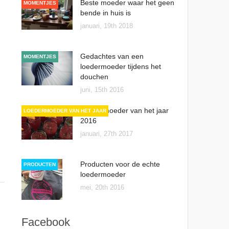
Beste moeder waar het geen
MOMENTJES
bende in huis is
januari, 19th 2018
Gedachtes van een
MOMENTJES
loedermoeder tijdens het
douchen
juni, 15th 2016
Loedermoeder van het jaar
LOEDERMOEDER VAN HET JAAR
2016
januari, 27th 2017
Producten voor de echte
PRODUCTEN
loedermoeder
mei, 20th 2016
Facebook