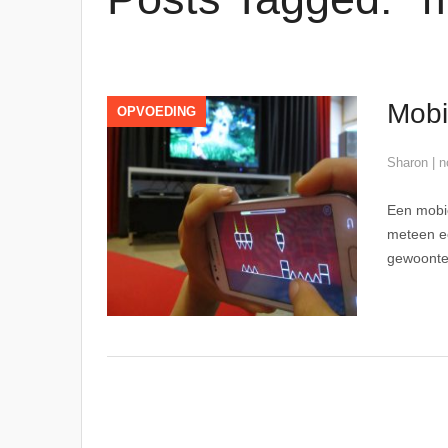
Mobie
OPVOEDING
Sharon
|
n
Een mobie
meteen ee
gewoonten