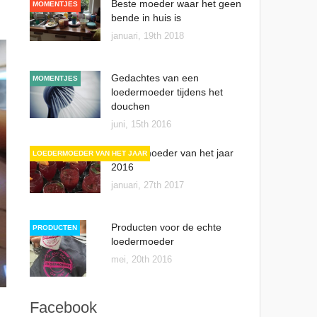
Beste moeder waar het geen
MOMENTJES
bende in huis is
januari, 19th 2018
Gedachtes van een
MOMENTJES
loedermoeder tijdens het
douchen
juni, 15th 2016
Loedermoeder van het jaar
LOEDERMOEDER VAN HET JAAR
2016
januari, 27th 2017
Producten voor de echte
PRODUCTEN
loedermoeder
mei, 20th 2016
Facebook