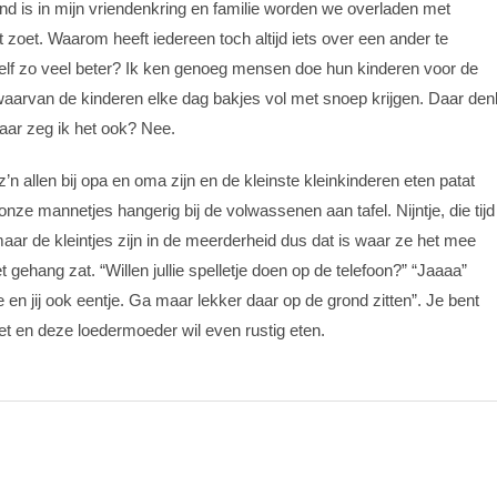
nd is in mijn vriendenkring en familie worden we overladen met
et zoet. Waarom heeft iedereen toch altijd iets over een ander te
elf zo veel beter? Ik ken genoeg mensen doe hun kinderen voor de
 waarvan de kinderen elke dag bakjes vol met snoep krijgen. Daar den
maar zeg ik het ook? Nee.
n allen bij opa en oma zijn en de kleinste kleinkinderen eten patat
 onze mannetjes hangerig bij de volwassenen aan tafel. Nijntje, die tijd
ar de kleintjes zijn in de meerderheid dus dat is waar ze het mee
 gehang zat. “Willen jullie spelletje doen op de telefoon?” “Jaaaa”
je en jij ook eentje. Ga maar lekker daar op de grond zitten”. Je bent
et en deze loedermoeder wil even rustig eten.