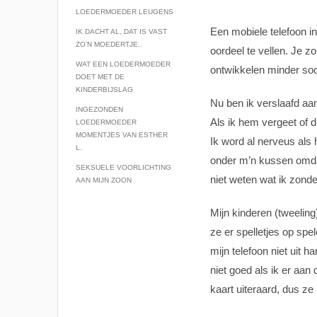
LOEDERMOEDER LEUGENS
Een mobiele telefoon 
IK DACHT AL, DAT IS VAST
ZO’N MOEDERTJE..
oordeel te vellen. Je 
WAT EEN LOEDERMOEDER
ontwikkelen minder so
DOET MET DE
KINDERBIJSLAG
Nu ben ik verslaafd aan
INGEZONDEN
Als ik hem vergeet of dr
LOEDERMOEDER
MOMENTJES VAN ESTHER
Ik word al nerveus als hi
L.
onder m’n kussen omdat
SEKSUELE VOORLICHTING
niet weten wat ik zond
AAN MIJN ZOON
Mijn kinderen (tweeling)
ze er spelletjes op spel
mijn telefoon niet uit 
niet goed als ik er aan
kaart uiteraard, dus ze