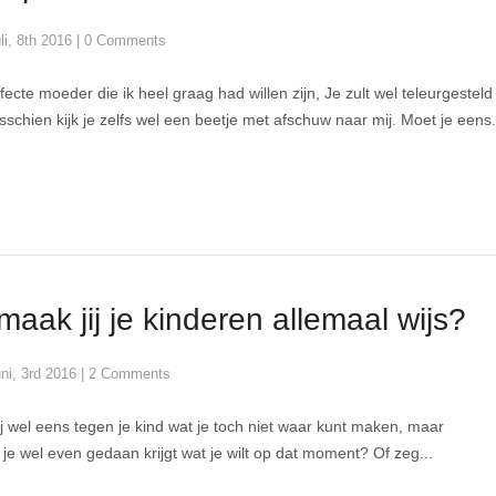
uli, 8th 2016
|
0 Comments
fecte moeder die ik heel graag had willen zijn, Je zult wel teleurgesteld
isschien kijk je zelfs wel een beetje met afschuw naar mij. Moet je eens.
maak jij je kinderen allemaal wijs?
uni, 3rd 2016
|
2 Comments
ij wel eens tegen je kind wat je toch niet waar kunt maken, maar
je wel even gedaan krijgt wat je wilt op dat moment? Of zeg...