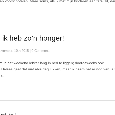
kan voorschotelen. Maar soms, als ik met mijn kinderen aan tafel zit, da
ik heb zo’n honger!
ovember, 10th 2015
|
0 Comments
om in het weekend lekker lang in bed te liggen; doordeweeks ook
 Helaas gaat dat niet elke dag lukken, maar ik neem het er nog van, al
s...