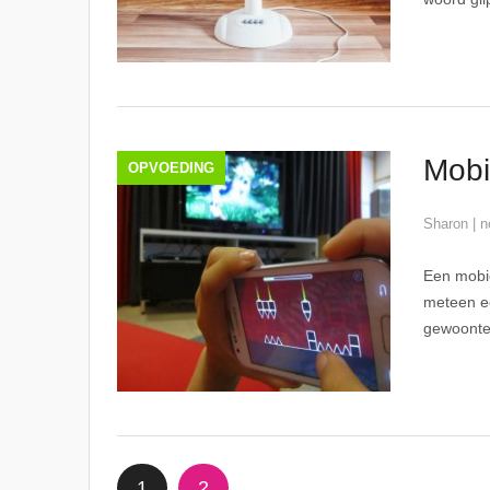
Mobie
OPVOEDING
Sharon
|
n
Een mobie
meteen ee
gewoonten
1
2