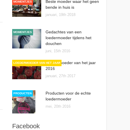
Beste moeder waar het geen
MOMENTJES
bende in huis is
januari, 19th 2018
Gedachtes van een
MOMENTJES
loedermoeder tijdens het
douchen
juni, 15th 2016
Loedermoeder van het jaar
LOEDERMOEDER VAN HET JAAR
2016
januari, 27th 2017
Producten voor de echte
PRODUCTEN
loedermoeder
mei, 20th 2016
Facebook