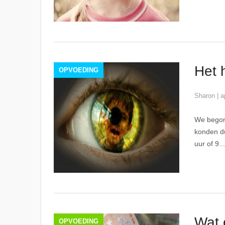
Het h
OPVOEDING
Sharon
|
a
We begonn
konden du
uur of 9...
Wat 
OPVOEDING