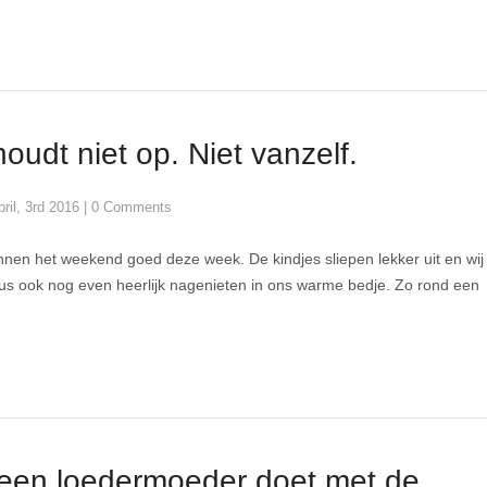
oudt niet op. Niet vanzelf.
pril, 3rd 2016
|
0 Comments
en het weekend goed deze week. De kindjes sliepen lekker uit en wij
s ook nog even heerlijk nagenieten in ons warme bedje. Zo rond een
een loedermoeder doet met de