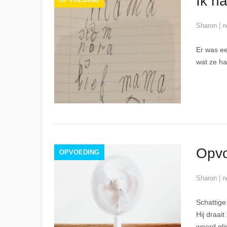
Ik ha
Sharon
|
n
Er was ee
wat ze ha
Opvo
OPVOEDING
Sharon
|
n
Schattige
Hij draait
woord glip