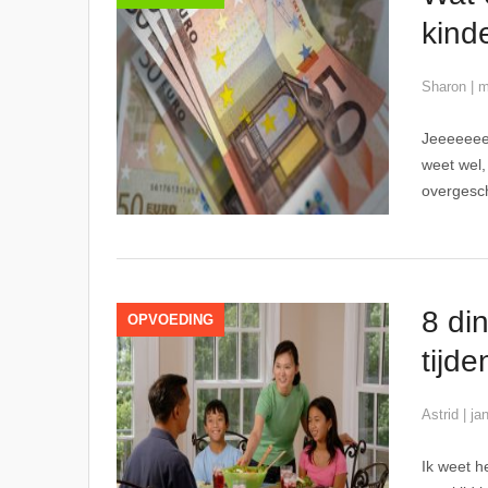
kinde
Sharon
|
m
Jeeeeeee 
weet wel,
overgesch
8 di
OPVOEDING
tijd
Astrid
|
ja
Ik weet h