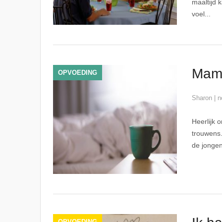
maaltijd 
voel...
Mam 
OPVOEDING
Sharon
|
n
Heerlijk 
trouwens.
de jongen
OPVOEDING