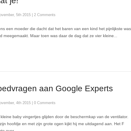
at je!
ovember, 5th 2015
|
2 Comments
ns een moeder die dacht dat het baren van een kind het pijnlijkste was
d meegemaakt. Maar toen was daar de dag dat ze vier kleine...
edvragen aan Google Experts
ovember, 4th 2015
|
0 Comments
 kleine baby vingertjes glijden door de beschermkap van de ventilator.
 zijn hoofdje en met zijn grote ogen kijkt hij me uitdagend aan. Het F
te over...