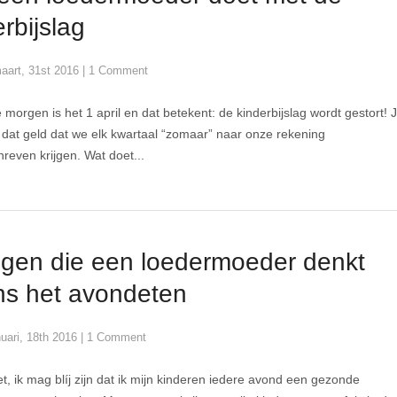
rbijslag
aart, 31st 2016
|
1 Comment
morgen is het 1 april en dat betekent: de kinderbijslag wordt gestort! 
 dat geld dat we elk kwartaal “zomaar” naar onze rekening
reven krijgen. Wat doet...
ngen die een loedermoeder denkt
ens het avondeten
nuari, 18th 2016
|
1 Comment
et, ik mag blíj zijn dat ik mijn kinderen iedere avond een gezonde