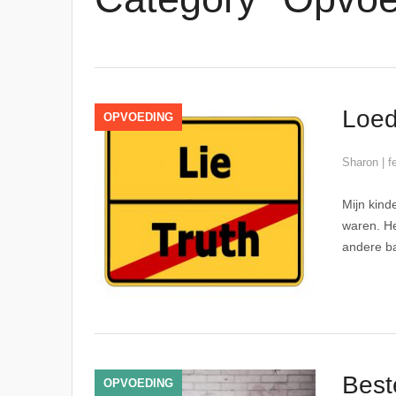
Loed
OPVOEDING
Sharon
|
f
Mijn kind
waren. He
andere ba
Best
OPVOEDING