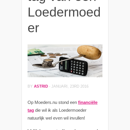
Loedermoed
er
BY
ASTRID
-
JANUARI, 23RD 2016
Op Moeders.nu stond een
financiële
tag
die wil ik als Loedermoeder
natuurlijk wel even wil invullen!