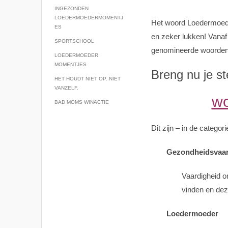
INGEZONDEN
LOEDERMOEDERMOMENTJ
Het woord Loedermoede
ES
en zeker lukken! Vana
SPORTSCHOOL
genomineerde woorden
LOEDERMOEDER
MOMENTJES
Breng nu je st
HET HOUDT NIET OP. NIET
VANZELF.
wo
BAD MOMS WINACTIE
Dit zijn – in de catego
Gezondheidsvaar
Vaardigheid o
vinden en dez
Loedermoeder