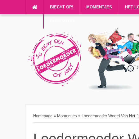
BIECHT OP!
MOMENTJES
HET L
IN DE MEDIA
Homepage
»
Momentjes
»
Loedermoeder Woord Van Het J
Loedermoeder W