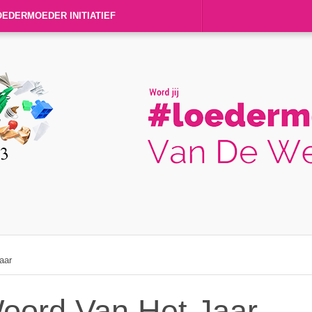
OEDERMOEDER INITIATIEF
aar
oord Van Het Jaar