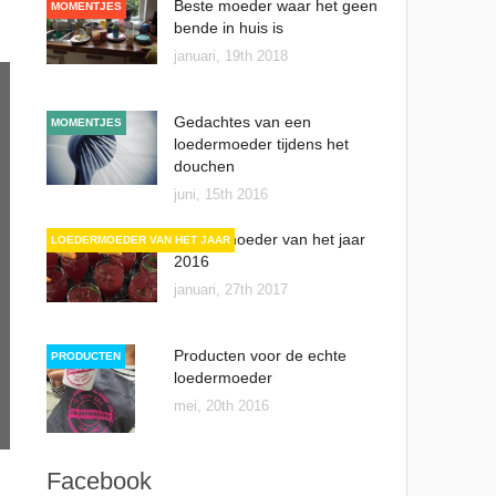
Beste moeder waar het geen
MOMENTJES
bende in huis is
januari, 19th 2018
Gedachtes van een
MOMENTJES
loedermoeder tijdens het
douchen
juni, 15th 2016
Loedermoeder van het jaar
LOEDERMOEDER VAN HET JAAR
2016
januari, 27th 2017
Producten voor de echte
PRODUCTEN
loedermoeder
mei, 20th 2016
Facebook