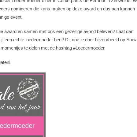
xclusief Loedermoeder diner in Centerparcs de Eemhof in Zeewolde. 
eders nomineren die kans maken op deze award en dus aan kunnen
nnige event.
die award en samen met ons een gezellige avond beleven? Laat dan
t jij een echte loedermoeder bent! Dit doe je door bijvoorbeeld op Socia
 momentjes te delen met de hashtag #Loedermoeder.
gaten!