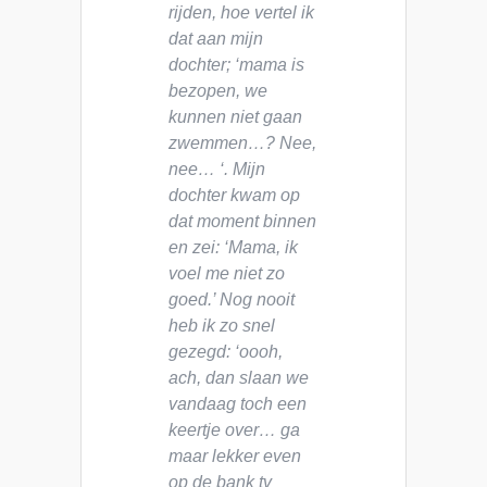
rijden, hoe vertel ik
dat aan mijn
dochter; ‘mama is
bezopen, we
kunnen niet gaan
zwemmen…? Nee,
nee… ‘. Mijn
dochter kwam op
dat moment binnen
en zei: ‘Mama, ik
voel me niet zo
goed.’ Nog nooit
heb ik zo snel
gezegd: ‘oooh,
ach, dan slaan we
vandaag toch een
keertje over… ga
maar lekker even
op de bank tv