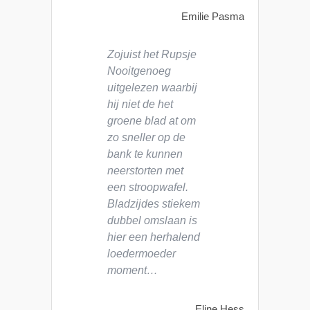
Emilie Pasma
Zojuist het Rupsje
Nooitgenoeg
uitgelezen waarbij
hij niet de het
groene blad at om
zo sneller op de
bank te kunnen
neerstorten met
een stroopwafel.
Bladzijdes stiekem
dubbel omslaan is
hier een herhalend
loedermoeder
moment…
Eline Hess