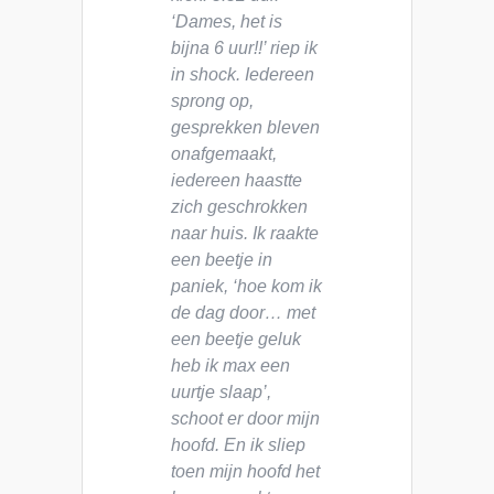
‘Dames, het is
bijna 6 uur!!’ riep ik
in shock. Iedereen
sprong op,
gesprekken bleven
onafgemaakt,
iedereen haastte
zich geschrokken
naar huis. Ik raakte
een beetje in
paniek, ‘hoe kom ik
de dag door… met
een beetje geluk
heb ik max een
uurtje slaap’,
schoot er door mijn
hoofd. En ik sliep
toen mijn hoofd het