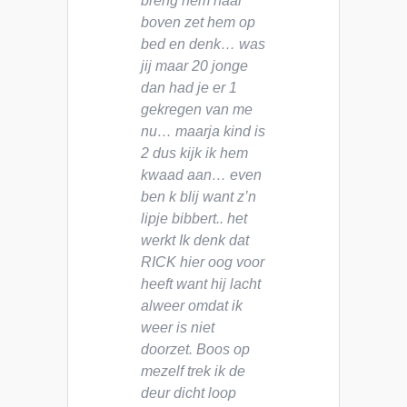
breng hem naar
boven zet hem op
bed en denk… was
jij maar 20 jonge
dan had je er 1
gekregen van me
nu… maarja kind is
2 dus kijk ik hem
kwaad aan… even
ben k blij want z’n
lipje bibbert.. het
werkt Ik denk dat
RICK hier oog voor
heeft want hij lacht
alweer omdat ik
weer is niet
doorzet. Boos op
mezelf trek ik de
deur dicht loop