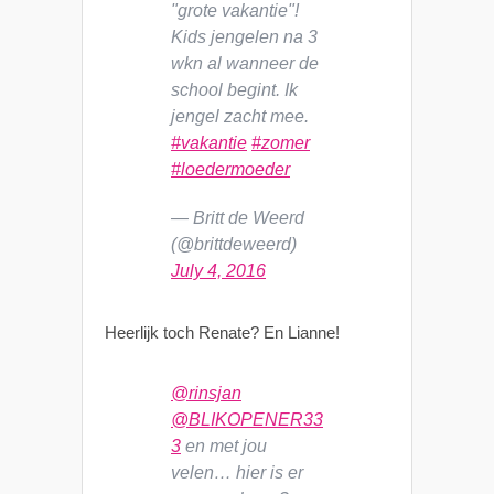
"grote vakantie"!
Kids jengelen na 3
wkn al wanneer de
school begint. Ik
jengel zacht mee.
#vakantie
#zomer
#loedermoeder
— Britt de Weerd
(@brittdeweerd)
July 4, 2016
Heerlijk toch Renate? En Lianne!
@rinsjan
@BLIKOPENER33
3
en met jou
velen… hier is er