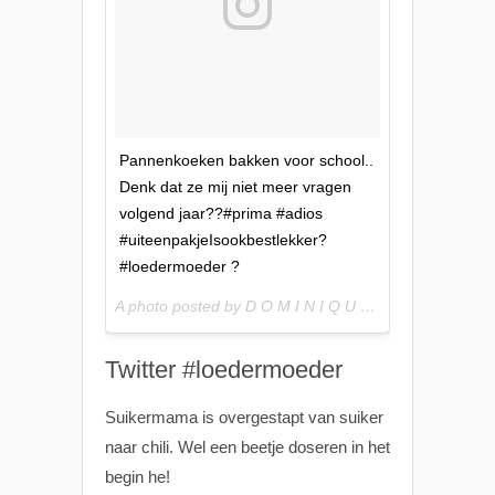
Pannenkoeken bakken voor school..
Denk dat ze mij niet meer vragen
volgend jaar??#prima #adios
#uiteenpakjeIsookbestlekker?
#loedermoeder ?
A photo posted by D O M I N I Q U E (@do_becking) on
Twitter #loedermoeder
Suikermama is overgestapt van suiker
naar chili. Wel een beetje doseren in het
begin he!