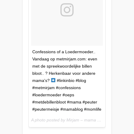
Confessions of a Loedermoeder..
Vandaag op metmirjam.com: even
met de spreekwoordelijke billen
bloot.. ? Herkenbaar voor andere
mama's?
#linkinbio #blog
#metmirjam #confessions
#loedermoeder #oeps
#metdebillenbloot #mama #peuter
#peutermeisje #mamablog #momlife
A photo posted by Mirjam – mama
(@metmirjam) 