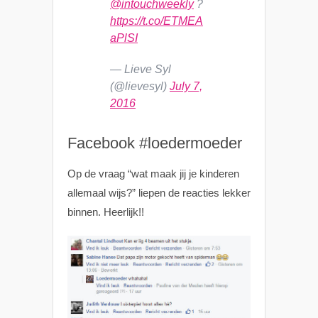
@intouchweekly
?
https://t.co/ETMEA
aPlSI
— Lieve Syl
(@lievesyl)
July 7,
2016
Facebook #loedermoeder
Op de vraag “wat maak jij je kinderen
allemaal wijs?” liepen de reacties lekker
binnen. Heerlijk!!