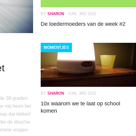
BY
SHARON
-
JUNI, 3RD 2016
De loedermoeders van de week #2
MOMENTJES
t
BY
SHARON
-
JUNI, 3RD 2016
 de 38 graden
10x waarom we te laat op school
r mij heen liet
komen
was dat lekker!
nder de douche.
domme vragen