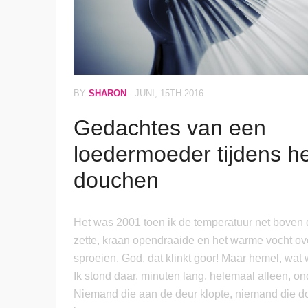
BY
SHARON
-
JUNI, 15TH 2016
Gedachtes van een
loedermoeder tijdens he
douchen
Het was 2001 toen ik de temperatuur net boven
zette, kraan opendraaide en het warme vocht ove
sproeien. God, dat klinkt goor! Maar hemel, wat 
Ik stond daar, minuten lang, helemaal alleen, o
Niemand die aan de deur klopte, niemand die 