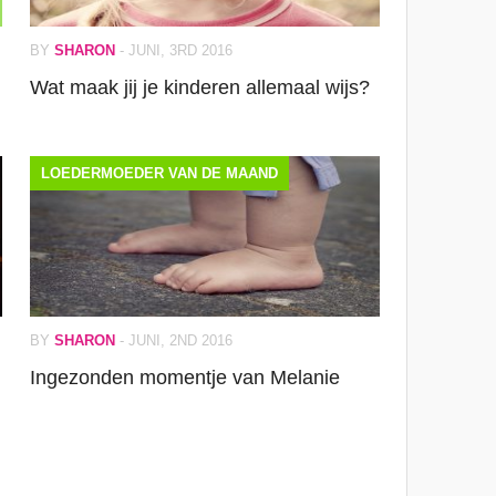
BY
SHARON
-
JUNI, 3RD 2016
Wat maak jij je kinderen allemaal wijs?
LOEDERMOEDER VAN DE MAAND
BY
SHARON
-
JUNI, 2ND 2016
Ingezonden momentje van Melanie