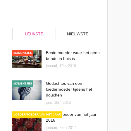
LEUKSTE
NIEUWSTE
Beste moeder waar het geen
MOMENTJES
bende in huis is
januari, 19th 2018
Gedachtes van een
MOMENTJES
loedermoeder tijdens het
douchen
juni, 15th 2016
Loedermoeder van het jaar
LOEDERMOEDER VAN HET JAAR
2016
januari, 27th 2017